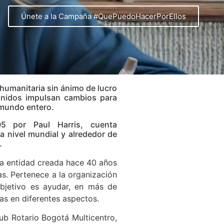
Únete a la Campaña #QuePuedoHacerPorEllos
 humanitaria sin ánimo de lucro
unidos impulsan cambios para
l mundo entero.
05 por Paul Harris, cuenta
 nivel mundial y alrededor de
.
na entidad creada hace 40 años
s. Pertenece a la organización
objetivo es ayudar, en más de
as en diferentes aspectos.
ub Rotario Bogotá Multicentro,