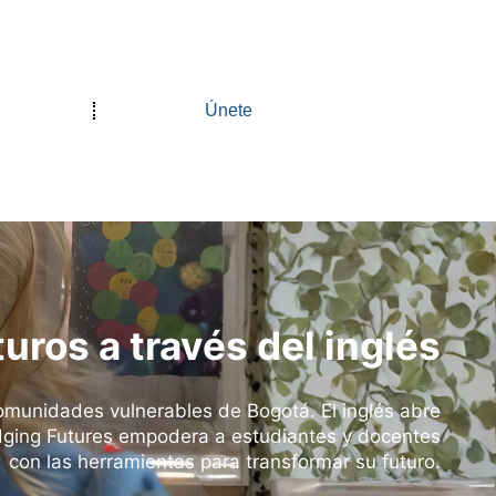
Únete
ros a través del inglés
munidades vulnerables de Bogotá. El inglés abre
idging Futures empodera a estudiantes y docentes
con las herramientas para transformar su futuro.