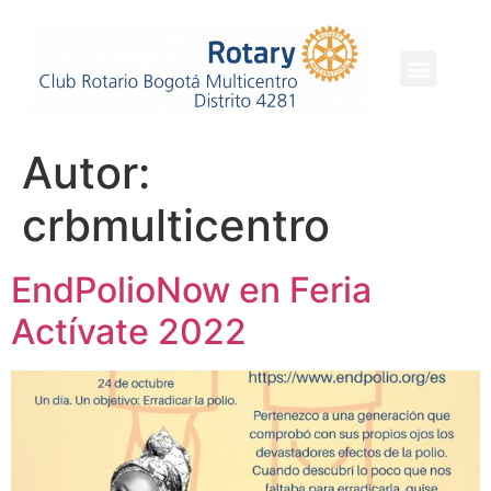
Nuestros Programas
Autor:
crbmulticentro
EndPolioNow en Feria
Actívate 2022